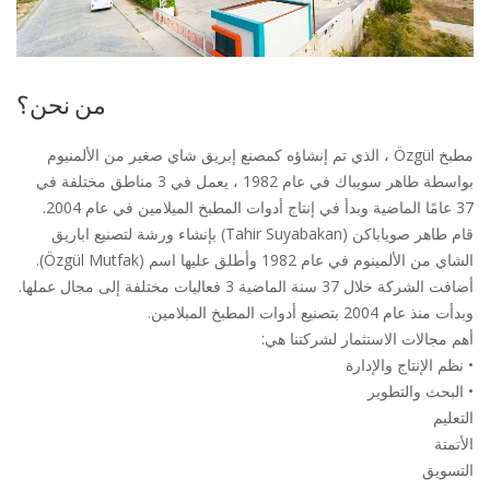
من نحن؟
مطبخ Özgül ، الذي تم إنشاؤه كمصنع إبريق شاي صغير من الألمنيوم
بواسطة طاهر سويباك في عام 1982 ، يعمل في 3 مناطق مختلفة في
37 عامًا الماضية وبدأ في إنتاج أدوات المطبخ الميلامين في عام 2004.
قام طاهر صوياباكن (Tahir Suyabakan) بإنشاء ورشة لتصنيع اباريق
الشاي من الألمينوم في عام 1982 وأطلق عليها اسم (Özgül Mutfak).
أضافت الشركة خلال 37 سنة الماضية 3 فعاليات مختلفة إلى مجال عملها.
وبدأت منذ عام 2004 بتصنيع أدوات المطبخ المبلامين.
أهم مجالات الاستثمار لشركتنا هي:
• نظم الإنتاج والإدارة
• البحث والتطوير
التعليم
الأتمتة
التسويق