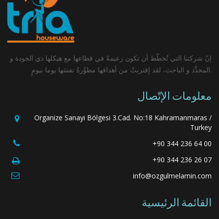
إنّ شركتنا التي تُخطّط أن تكون زعيمةً في قطاعها مع هيكلها ذي الجودة و
المجدِّد و الباحث، لقد إقتربتْ من أهدافها مطوِّرةً نفسَها يوما بيومٍ.
معلومات الإتّصال
Organize Sanayi Bölgesi 3.Cad. No:18 Kahramanmaras /
Turkey
+90 344 236 64 00
+90 344 236 26 07
info@ozgulmelamin.com
القائمة الرئيسية