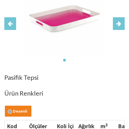
Pasifik Tepsi
Ürün Renkleri
Desenli
3
Kod
Ölçüler
Koli İçi
Ağırlık
m
Bar