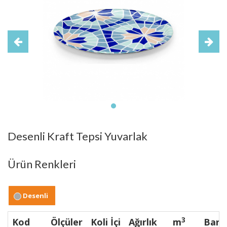
Desenli Kraft Tepsi Yuvarlak
Ürün Renkleri
Desenli
3
Kod
Ölçüler
Koli İçi
Ağırlık
m
Bark