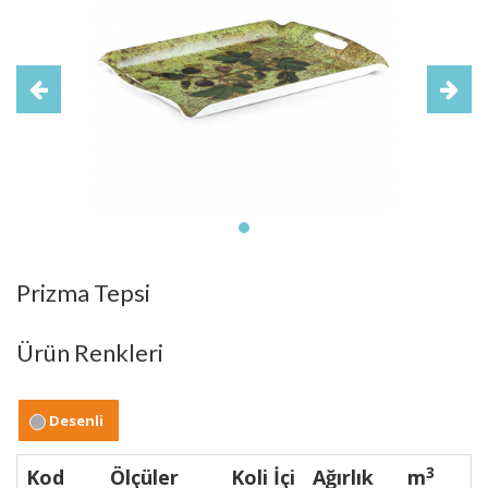
Prizma Tepsi
Ürün Renkleri
Desenli
3
Kod
Ölçüler
Koli İçi
Ağırlık
m
B