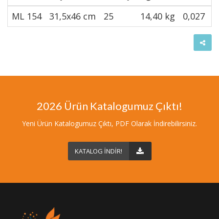
ML 154
31,5x46 cm
25
14,40 kg
0,027
8
2026 Ürün Katalogumuz Çıktı!
Yeni Ürün Katalogumuz Çıktı, PDF Olarak İndirebilirsiniz.
KATALOG İNDİR!