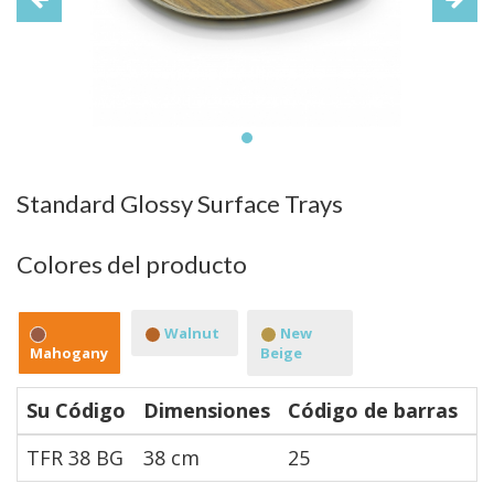
Standard Glossy Surface Trays
Colores del producto
Walnut
New
Mahogany
Beige
Su Código
Dimensiones
Código de barras
D
TFR 38 BG
38 cm
25
1