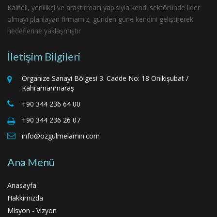
Kaliteli, yenilikçi ve araştırmacı yapısıyla kendi sektöründe lider
olmayı planlayan firmamız, günden güne kendini geliştirerek
hedeflerine yaklaşmıştır
İletişim Bilgileri
Organize Sanayi Bölgesi 3. Cadde No: 18 Onikişubat /
Kahramanmaraş
+90 344 236 64 00
+90 344 236 26 07
info@ozgulmelamin.com
Ana Menü
Anasayfa
Hakkımızda
Misyon - Vizyon